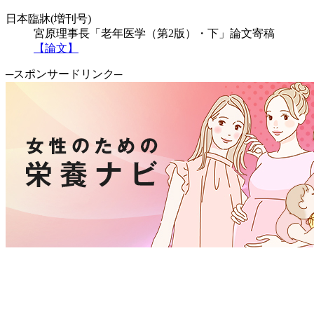
日本臨牀(増刊号)
宮原理事長「老年医学（第2版）・下」論文寄稿
【論文】
─スポンサードリンク─