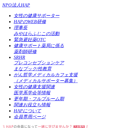
NPO法人HAP
女性の健康サポーター
HAPのWEB研修
理事長
みやはらふじこの活動
緊急避妊薬OTC
健康サポート薬局に係る
薬剤師研修
SRHR
プレコンセプションケア
まなブック/性教育
がん哲学メディカルカフェ支援
（メディカルサポーター募集）
女性の健康支援関連
医学系学会等情報
更年期・フルブルーム期
関連お役立ち情報
HAPについて
会員専用ページ