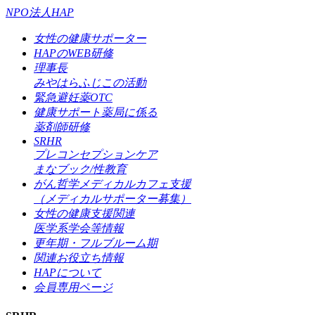
NPO法人HAP
女性の健康サポーター
HAPのWEB研修
理事長
みやはらふじこの活動
緊急避妊薬OTC
健康サポート薬局に係る
薬剤師研修
SRHR
プレコンセプションケア
まなブック/性教育
がん哲学メディカルカフェ支援
（メディカルサポーター募集）
女性の健康支援関連
医学系学会等情報
更年期・フルブルーム期
関連お役立ち情報
HAPについて
会員専用ページ